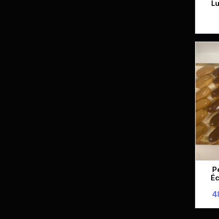
Lu
P
Éc
4