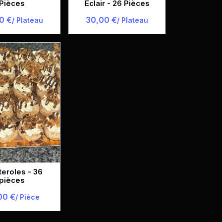
Pièces
Éclair - 26 Pièces
0 €
30,00 €
/ Plateau
/ Plateau
teroles - 36
pièces
00 €
/ Pièce