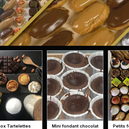
ox Tartelettes
Mini fondant chocolat
Petits 