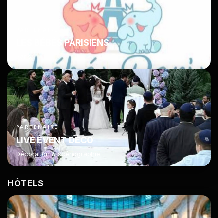
PARTENAIRE
LES BÉBÉS PARISIENS
Paris
PARTENAIRE
LIVE ÉVENT DÉCO
Décoration & scénographie
HÔTELS