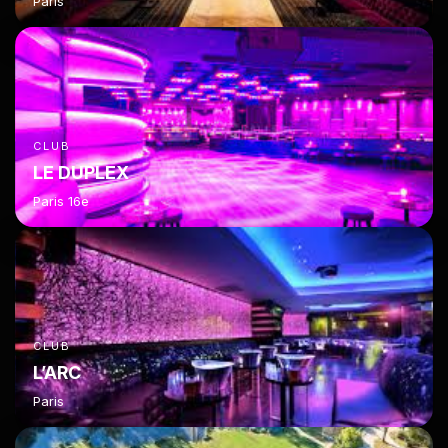
Paris
CLUB
LE DUPLEX
Paris 16e
CLUB
L’ARC
Paris