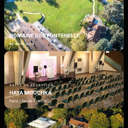
DOMAINE
DOMAINE DES FONTENELLE
Île-de-France
SALLE DE RÉCEPTION
HAYA MOUCHKA
Paris / Île-de-France