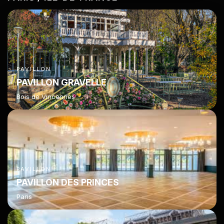
PAVILLON
PAVILLON GRAVELLE
Bois de Vincennes
PAVILLON
PAVILLON DES PRINCES
Paris