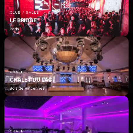
CLUB / SALLE
LE BRIDGE
Paris
CHALET
CHALET DU LAC
Bois de Vincennes
CHALET