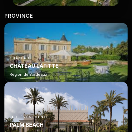
PROVINCE
CHÂTEAU
CHÂTEAU LAFITTE
Région de Bordeaux
LIEU ÉVÉNEMENTIEL
PALM BEACH