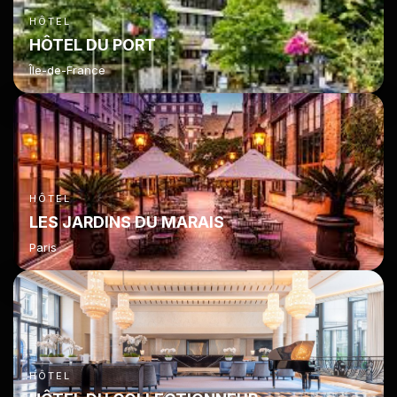
HÔTEL
HÔTEL DU PORT
Île-de-France
HÔTEL
LES JARDINS DU MARAIS
Paris
HÔTEL