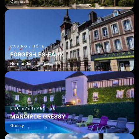
Cannes
CASINO / HÔTEL
FORGES-LES-EAUX
Normandie
LIEU ÉVÉNEMENTIEL
MANOIR DE GRESSY
Gressy