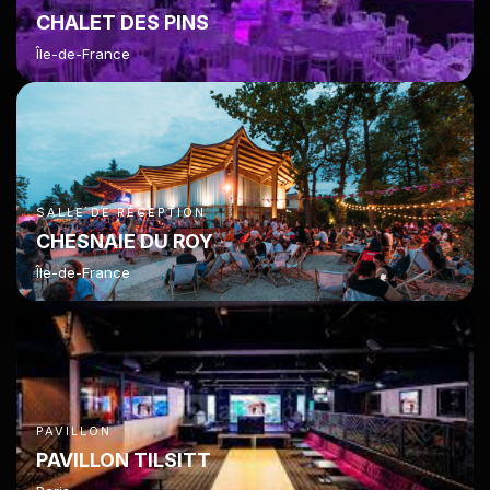
CHALET DES PINS
Île-de-France
SALLE DE RÉCEPTION
CHESNAIE DU ROY
Île-de-France
PAVILLON
PAVILLON TILSITT