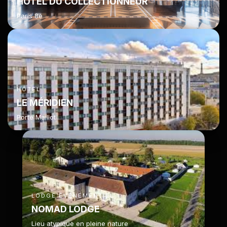
HÔTEL DU COLLECTIONNEUR
Paris 8e
HÔTEL
LE MÉRIDIEN
Porte Maillot
LODGE ÉVÉNEMENTIEL
NOMAD LODGE
Lieu atypique en pleine nature