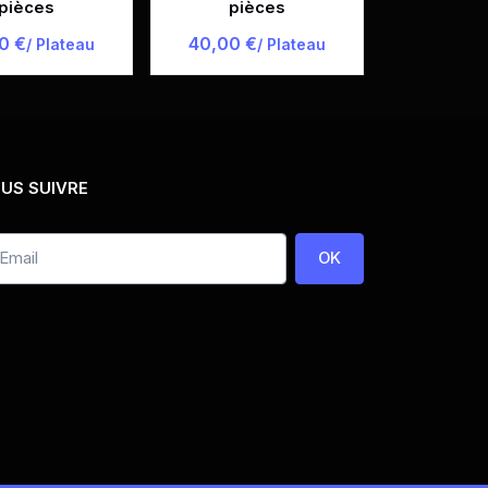
pièces
pièces
0 €
40,00 €
/ Plateau
/ Plateau
US SUIVRE
OK