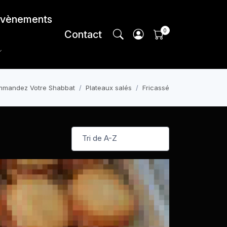
vènements
Contact
mandez Votre Shabbat
Plateaux salés
Fricassé