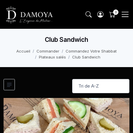
Club Sandwich
Accueil
Commander
Commandez Votre Shabbat
Plateaux salés
Club Sandwich