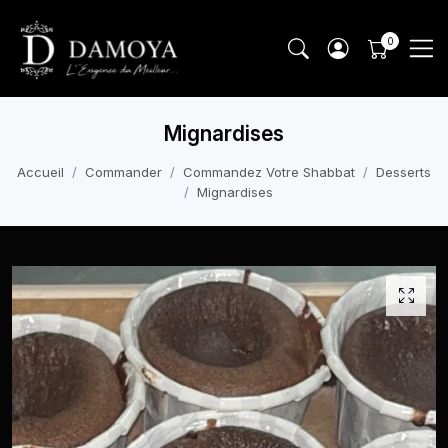
Mignardises
Accueil
Commander
Commandez Votre Shabbat
Desserts
Mignardises