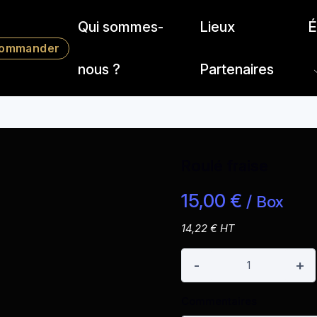
Qui sommes-
Lieux
É
ommander
nous ?
Partenaires
Accueil
C
Roulé fraise
15,00 €
/ Box
14,22 € HT
-
+
Commentaires