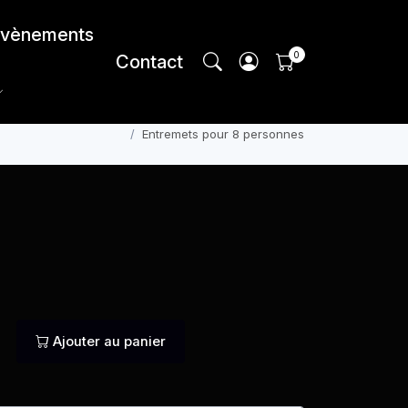
vènements
Contact
ommander
Commandez Votre Shabbat
Desserts
Entremets pour 8 personnes
Ajouter au panier