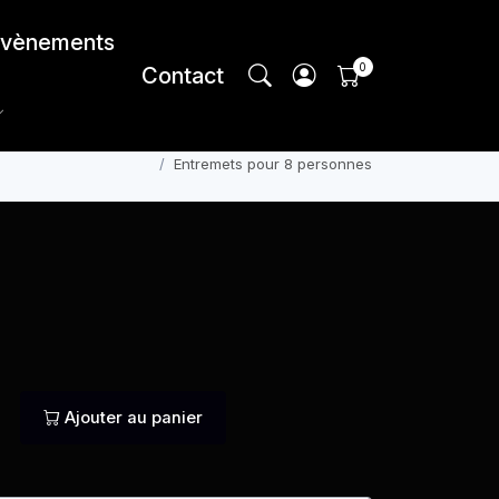
vènements
Contact
ommander
Commandez Votre Shabbat
Desserts
Entremets pour 8 personnes
Ajouter au panier