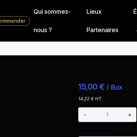
Qui sommes-
Lieux
É
ommander
nous ?
Partenaires
Accueil
C
Roulé Chocolat
15,00 €
/ Box
14,22 € HT
-
+
Commentaires