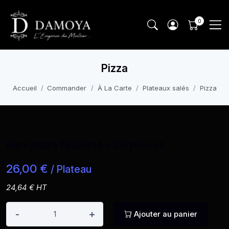
Pizza
Accueil
Commander
À La Carte
Plateaux salés
Pizza
Mini pizza feuilleté - 20 pièces
26,00 €
/ Plateau
24,64 € HT
-
+
Ajouter au panier