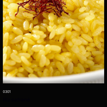
0301
Riz safrané