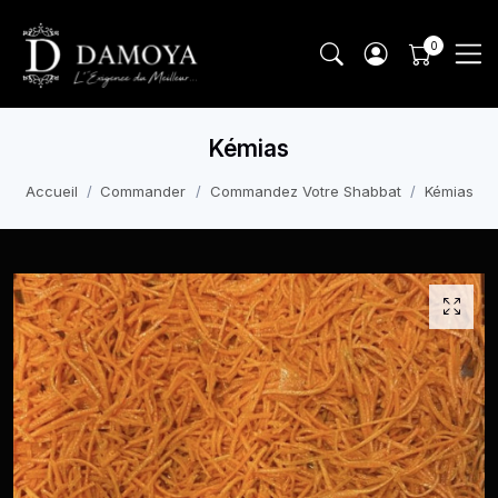
Kémias
Accueil
Commander
Commandez Votre Shabbat
Kémias