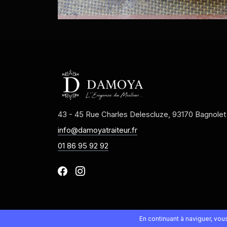
43 - 45 Rue Charles Delescluze, 93170 Bagnolet
info@damoyatraiteur.fr
01 86 95 92 92
En continuant à naviguer, vo