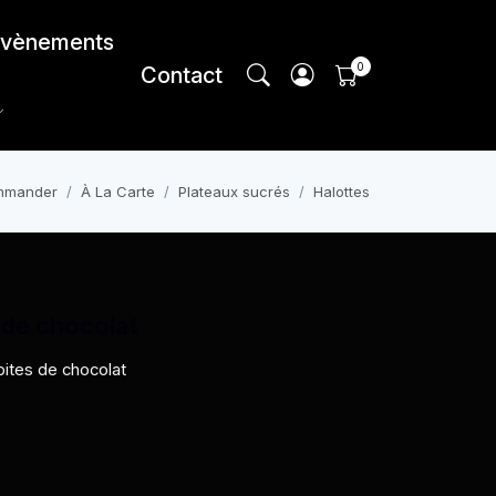
vènements
Contact
mmander
À La Carte
Plateaux sucrés
Halottes
 de chocolat
pites de chocolat