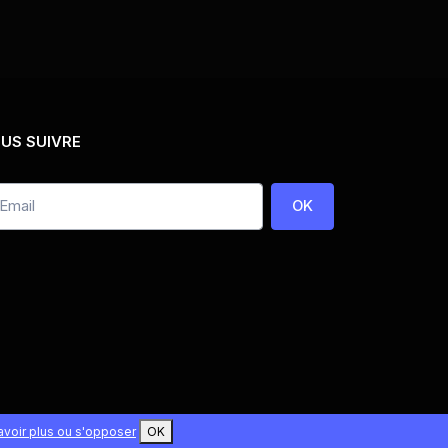
US SUIVRE
OK
avoir plus ou s'opposer
OK