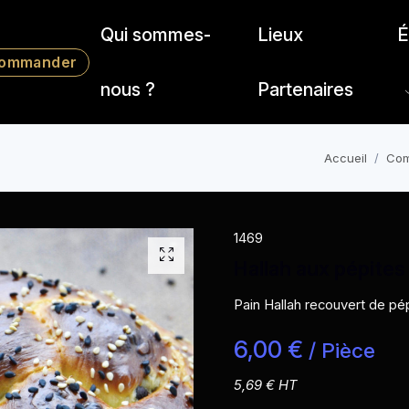
Qui sommes-
Lieux
É
ommander
nous ?
Partenaires
Accueil
Co
1469
Hallah aux pépites
Pain Hallah recouvert de pé
6,00 €
/ Pièce
5,69 € HT