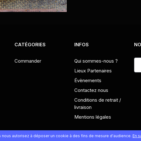
CATÉGORIES
INFOS
NO
Commander
Qui sommes-nous ?
Lieux Partenaires
Évènements
Contactez nous
Conditions de retrait /
livraison
Mentions légales
us nous autorisez à déposer un cookie à des fins de mesure d'audience.
En s