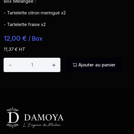
Box Mélangée :
- Tartelette citron meringué x2
- Tartelette fraise x2
12,00 €
/ Box
11,37 € HT
-
+
Ajouter au panier