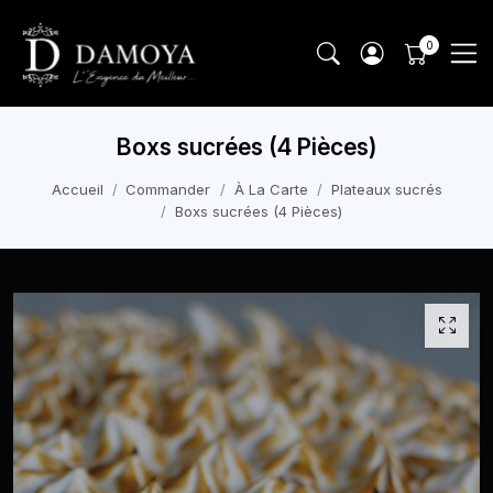
Boxs sucrées (4 Pièces)
Accueil
Commander
À La Carte
Plateaux sucrés
Boxs sucrées (4 Pièces)