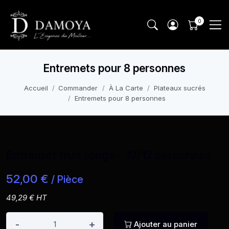
Entremets pour 8 personnes
Accueil
Commander
À La Carte
Plateaux sucrés
Entremets pour 8 personnes
Entremet fruit rouge - 10/12 personnes
52,00 €
/ Pièce
49,29 € HT
-
+
Ajouter au panier