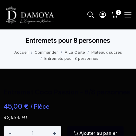
Entremets pour 8 personnes
Accueil
Commander
À La Carte
Plateaux sucrés
Entremets pour 8 personnes
Entremet Coco Passion - 6/8 personnes
45,00 €
/ Pièce
42,65 € HT
-
+
Ajouter au panier