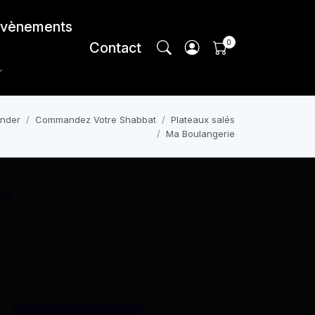
vènements
Contact
nder
Commandez Votre Shabbat
Plateaux salés
Ma Boulangerie
ch