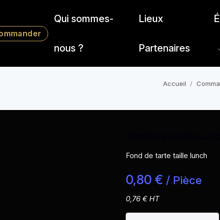
Qui sommes-
Lieux
É
ommander
nous ?
Partenaires
Accueil
Comma
Fond de tarte Lun
Fond de tarte taille lunch
0,80 €
/ Pièce
0,76 € HT