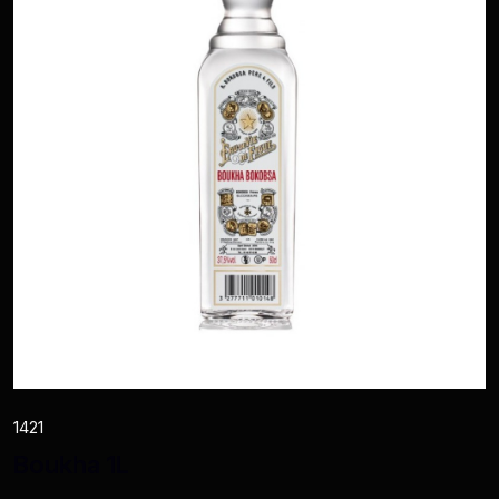
1421
Boukha 1L