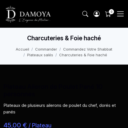
Charcuteries & Foie haché
Accueil
Commander
Commandez Votre Shabbat
Plateaux salés
Charcuteries & Foie haché
Plateau Aileron de Poulet Pané 10
personnes
Plateaux de plusieurs ailerons de poulet du chef, dorés et
panés
45,00 €
/ Plateau