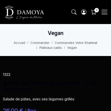
Vegan
Accueil
Commander
Commandez Votre Shabbat
Plateaux salés
Vegan
1322
Salade de Pâtes aux Légumes - 6 à 8
Personnes
Salade de pâtes, avec ses legumes grillés
26,00 €
/ Box