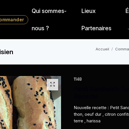
Qui sommes-
Lieux
É
ommander
nous ?
Partenaires
Accueil
Comma
isien
1148
Petit Sandwich Tun
Recette
Nouvelle recette : Petit Sa
thon, oeuf dur , citron con
terre , harissa