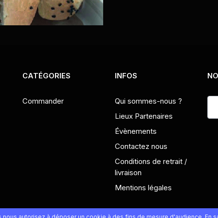
CATÉGORIES
INFOS
NO
Commander
Qui sommes-nous ?
Lieux Partenaires
Évènements
Contactez nous
Conditions de retrait /
livraison
Mentions légales
us nous autorisez à déposer un cookie à des fins de mesure d'audience.
En s