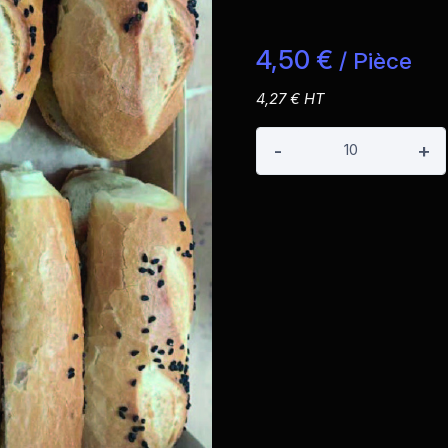
4,50 €
/ Pièce
4,27 € HT
-
+