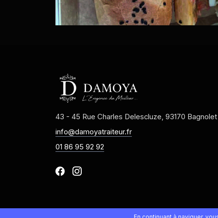
43 - 45 Rue Charles Delescluze, 93170 Bagnolet
info@damoyatraiteur.fr
01 86 95 92 92
En continuant à naviguer, vo