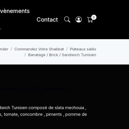
vènements
Contact
nder
Commandez Votre Shabbat
Plateaux salés
Banatage / Brick / Sandwich Tunisien
isien - Motsi - Nouvelle
ndwich Tunisien composé de slata mechouia ,
fits, tomate, concombre , piments , pomme de