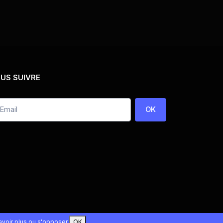
US SUIVRE
OK
avoir plus ou s'opposer
OK