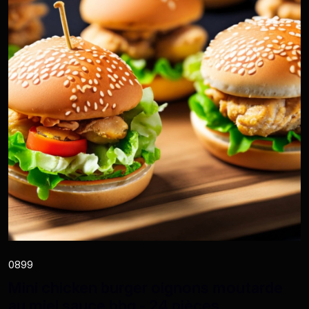
0899
Mini chicken burger oignons moutarde
au miel sauce bbq - 24 pièces