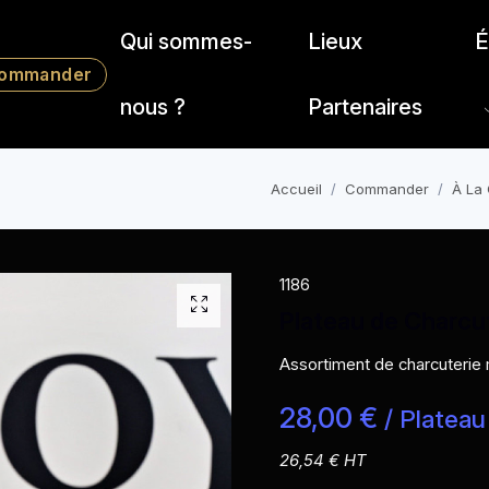
Qui sommes-
Lieux
É
ommander
nous ?
Partenaires
Accueil
Commander
À La 
1186
Plateau de Charcut
Assortiment de charcuterie
28,00 €
/ Plateau
26,54 € HT