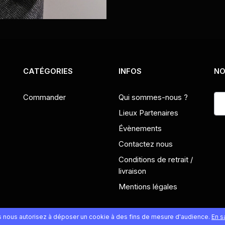
CATÉGORIES
INFOS
NO
Commander
Qui sommes-nous ?
Lieux Partenaires
Évènements
Contactez nous
Conditions de retrait /
livraison
Mentions légales
us nous autorisez à déposer un cookie à des fins de mesure d'audience.
En s