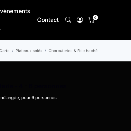
vènements
Contact
Carte
Plateaux salés
Charcuteries & Foie haché
erie - 4 - 6 personnes
 mélangée, pour 6 personnes