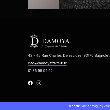
43 - 45 Rue Charles Delescluze, 93170 Bagnolet
info@damoyatraiteur.fr
01 86 95 92 92
En continuant à naviguer, vo