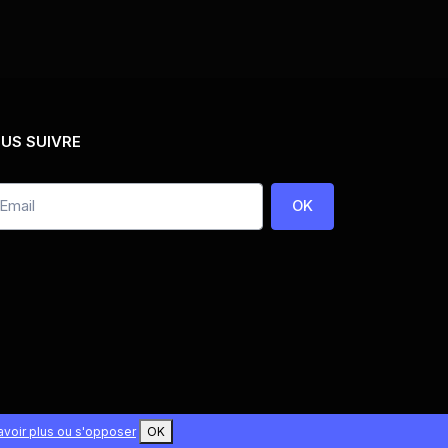
US SUIVRE
OK
avoir plus ou s'opposer
OK